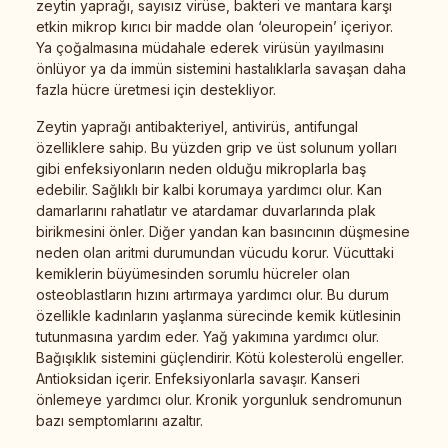
zeytin yaprağı, sayısız virüse, bakteri ve mantara karşı
etkin mikrop kırıcı bir madde olan ‘oleuropein’ içeriyor.
Ya çoğalmasına müdahale ederek virüsün yayılmasını
önlüyor ya da immün sistemini hastalıklarla savaşan daha
fazla hücre üretmesi için destekliyor.
Zeytin yaprağı antibakteriyel, antivirüs, antifungal
özelliklere sahip. Bu yüzden grip ve üst solunum yolları
gibi enfeksiyonların neden olduğu mikroplarla baş
edebilir. Sağlıklı bir kalbi korumaya yardımcı olur. Kan
damarlarını rahatlatır ve atardamar duvarlarında plak
birikmesini önler. Diğer yandan kan basıncının düşmesine
neden olan aritmi durumundan vücudu korur. Vücuttaki
kemiklerin büyümesinden sorumlu hücreler olan
osteoblastların hızını artırmaya yardımcı olur. Bu durum
özellikle kadınların yaşlanma sürecinde kemik kütlesinin
tutunmasına yardım eder. Yağ yakımına yardımcı olur.
Bağışıklık sistemini güçlendirir. Kötü kolesterolü engeller.
Antioksidan içerir. Enfeksiyonlarla savaşır. Kanseri
önlemeye yardımcı olur. Kronik yorgunluk sendromunun
bazı semptomlarını azaltır.