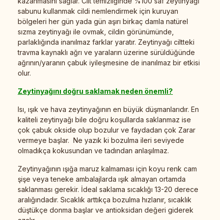
kazanmasını sağlar. Cilt temizliğinde %100 saf zeytinyağı
sabunu kullanmak cildi nemlendirmek için kuruyan
bölgeleri her gün yada gün aşırı birkaç damla natürel
sızma zeytinyağı ile ovmak, cildin görünümünde,
parlaklığında inanılmaz farklar yaratır. Zeytinyağı ciltteki
travma kaynaklı ağrı ve yaraların üzerine sürüldüğünde
ağrının/yaranın çabuk iyileşmesine de inanılmaz bir etkisi
olur.
Zeytinyağını doğru saklamak neden önemli?
Isı, ışık ve hava zeytinyağının en büyük düşmanlarıdır. En
kaliteli zeytinyağı bile doğru koşullarda saklanmaz ise
çok çabuk okside olup bozulur ve faydadan çok Zarar
vermeye başlar. Ne yazık ki bozulma ileri seviyede
olmadıkça kokusundan ve tadından anlaşılmaz.
Zeytinyağının ışığa maruz kalmaması için koyu renk cam
şişe veya teneke ambalajlarda ışık almayan ortamda
saklanması gerekir. İdeal saklama sıcaklığı 13-20 derece
aralığındadır. Sıcaklık arttıkça bozulma hızlanır, sıcaklık
düştükçe donma başlar ve antioksidan değeri giderek