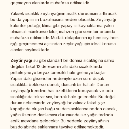
geçmeyen alanlarda muhafaza edilmelidir.
Yüksek sıcaklık zeytinyağının asitlik derecesini arttıracak
bu da yapısının bozulmasına neden olacaktır. Zeytinyağı
kalorifer peteği, klima gibi yapay ısı kaynaklarına yakın
olmamalı mümkünse kiler, mahzen gibi serin bir ortamda
muhafaza edilmelidir. Mutfak dolaplarının içi hem ısıyı hem
ışığı geçirmemesi açısından zeytinyağı için ideal koruma
alanları sayılmaktadır.
Zeytinyağı
su gibi standart bir donma sıcaklığına sahip
değildir fakat 12 derecenin altındaki sıcaklıklarda
pelteleşmeye beyaz tanecikli hale gelmeye başlar.
Yapısındaki gliseridler nedeniyle uzun süre düşük
sıcaklıkta beklerse donuk, dumanlı bir hal alır. Donan
zeytinyağı kendine has özelliklerini koruyacak ve oda
sıcaklığında tekrar sıvı, berrak hale gelecektir. Bu doğal
durum neticesinde zeytinyağı bozulmaz fakat şişe
kapağında oluşan buğu su damlacıklarına neden olacak,
yağın üzerine damlaması durumunda ise yağın tadında
acılık meydana gelecektir. Bu nedenle zeytinyağının
buzdolabında saklanması tavsiye edilmemektedir.