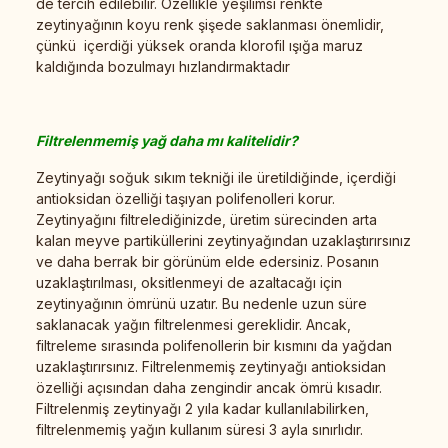
de tercih edilebilir. Özellikle yeşilimsi renkte
zeytinyağının koyu renk şişede saklanması önemlidir,
çünkü içerdiği yüksek oranda klorofil ışığa maruz
kaldığında bozulmayı hızlandırmaktadır
Filtrelenmemiş yağ daha mı kalitelidir?
Zeytinyağı soğuk sıkım tekniği ile üretildiğinde, içerdiği
antioksidan özelliği taşıyan polifenolleri korur.
Zeytinyağını filtrelediğinizde, üretim sürecinden arta
kalan meyve partiküllerini zeytinyağından uzaklaştırırsınız
ve daha berrak bir görünüm elde edersiniz. Posanın
uzaklaştırılması, oksitlenmeyi de azaltacağı için
zeytinyağının ömrünü uzatır. Bu nedenle uzun süre
saklanacak yağın filtrelenmesi gereklidir. Ancak,
filtreleme sırasında polifenollerin bir kısmını da yağdan
uzaklaştırırsınız. Filtrelenmemiş zeytinyağı antioksidan
özelliği açısından daha zengindir ancak ömrü kısadır.
Filtrelenmiş zeytinyağı 2 yıla kadar kullanılabilirken,
filtrelenmemiş yağın kullanım süresi 3 ayla sınırlıdır.