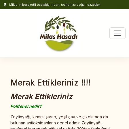
Milas’ın bereketli topraklarından, sofranıza doğal lezzetler.
Merak Ettikleriniz !!!!
Merak Ettikleriniz
Polifenol nedir?
Zeytinyağı, kırmızı şarap, yeşil çay ve çikolatada da
bulunan antioksidanların genel adıdır. Zeytinyağı,
polifenol içeren tek bitkisel yağdır. 30’dan fazla farklı