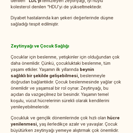
denilen
“LDL’yİ
temizleyen zeytinyağı, iyi huylu
kolesterol denilen “HDU’yi de yükseltmektedir.
Diyabet hastalarında kan şekeri değerlerinde düşme
sağladığı tespit edilmiştir.
Zeytinyağı ve Çocuk Sağlığı
Çocuklar için beslenme, yetişkinler için olduğundan çok
daha önemlidir. Çünkü, çocukluktaki beslenme, tüm
yaşamı etkiler. Yaşamın ilk yıllarında
beynin
sağlıklı bir şekilde gelişebilmesi,
beslenmeyle
doğrudan bağlantılıdır. Çocuk beslenmesinde yağlar çok
önemlidir ve yaşamsal bir rol oynar. Zeytinyağı, bu
açıdan da vazgeçilmez bir besindir. Yaşamın temel
koşulu, vücut hücrelerinin sürekli olarak kendilerini
yenileyebilmeleridir.
Çocukluk ve gençlik dönemlerinde çok hızlı olan
hücre
yenilenmesi,
yaş ilerledikçe azalır ve yavaşlar. Çocuk
büyütürken zeytinyağı yemeye alıştırmak çok önemlidir.