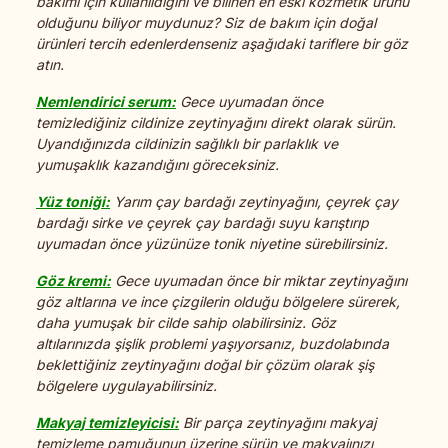
bakımı için kullanıldığını ve bilinen en eski kozmetik ürünü
olduğunu biliyor muydunuz? Siz de bakım için doğal
ürünleri tercih edenlerdenseniz aşağıdaki tariflere bir göz
atın.
Nemlendirici serum:
Gece uyumadan önce
temizlediğiniz cildinize zeytinyağını direkt olarak sürün.
Uyandığınızda cildinizin sağlıklı bir parlaklık ve
yumuşaklık kazandığını göreceksiniz.
Yüz toniği:
Yarım çay bardağı zeytinyağını, çeyrek çay
bardağı sirke ve çeyrek çay bardağı suyu karıştırıp
uyumadan önce yüzünüze tonik niyetine sürebilirsiniz.
Göz kremi:
Gece uyumadan önce bir miktar zeytinyağını
göz altlarına ve ince çizgilerin olduğu bölgelere sürerek,
daha yumuşak bir cilde sahip olabilirsiniz. Göz
altılarınızda şişlik problemi yaşıyorsanız, buzdolabında
beklettiğiniz zeytinyağını doğal bir çözüm olarak şiş
bölgelere uygulayabilirsiniz.
Makyaj temizleyicisi:
Bir parça zeytinyağını makyaj
temizleme pamuğunun üzerine sürün ve makyajınızı