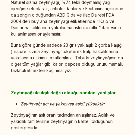
Natürel sızma zeytinyağı, %74 tekli doymamış yağ
içeriğine ek olarak, antioksidanlar ve E vitamini açısından
da zengin olduğundan ABD Gıda ve İlaç Dairesi FDA
2004’den buy ana zeytinyağı etiketlerinde “ Kalp ve
Damar hastalıklarına yakalanma riskini azaltır “ ifadesinin
kullanılmasını onaylamıştır.
Buna göre günde sadece 23 gr ( yaklaşık 2 çorba kaşığı
) natürel sızma zeytinyağı tüketerek kalp hastalıklarına
yakalanma riskimizi azaltabiliriz. Tabii ki zeytinyağının da
diğer tüm yağlar gibi kalori depose olduğu unutulmamalı,
fazlatüketmekten kaçınmalıyız.
Zeytinyağı ile ilgili doğru olduğu sanılan yanlışlar
Zeytinyağı acı ve yakıcıysa asidi yüksektir;
Zeytinyağının asit oranı tadından anlaşılmaz. Acılık ve
yakıcılık tam tersine zeytinyağının kaliteli olduğunun
göstergesidir.