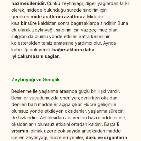
hazmedilenidir.
Çünkü zeytinyağı, diğer yağlardan farklı
olarak, midede bulunduğu sürede sindirim için
gereken
mide asitlerini azaltmaz.
Midede
kısa
bir
süre kaldıktan sonra bağırsaklarda sindirilir. Buna
ek olarak zeytinyağı, sindirim için vazgeçilmez olan
salgıları da olumlu yönde etkiler. Safra kesesinin
kolesterolden temizlenmesine yardımcı olur. Ayrıca
kabızlığı önleyerek
bağırsakların daha
iyi çalışmasını sağlar.
Zeytinyağı ve Gençlik
Beslenme ile yaşlanma arasında güçlü bir ilişki vardır.
Besinler vücudumuzda enerjiye çevrilirken oksidan
denilen bazı maddeler açığa çıkar. Hücre gelişimini
olumsuz yönde etkileyen oksidanlar. yaşlanma sürecini
de hızlandırır. Antioksidan adı verilen bazı maddeler ise,
oksidanların olumsuz etkisini ortadan kaldırır. Başta
E
vitamini
olmak üzere çok sayıda antioksidan madde
içeren zeytinyağı, hücreleri yeniler,
doku ve organların