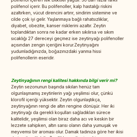
polifenol içerir. Bu polifenoller, kalp hastalığı riskini
azaltırken, vücut direncini artırır, sindirim sistemine ve
cilde çok iyi gelir. Yaşlanmaya bağlı rahatsızlıklar,
diyabet, obezite, kanser risklerini azaltır. Zeytin
toplandıktan sonra ne kadar erken sıkılırsa ve sıkım
sıcaklığı 27 dereceyi geçmez ise zeytinyağı polifenoller
açısından zengin içeriğini korur.Zeytinyağını
yudumladığınızda, boğazınızdaki yanma hissi
polifenollerin eseridir.
Zeytinyağının rengi kalitesi hakkında bilgi verir mi?
Zeytin sezonunun başında sıkılan henüz tam
olgunlaşmamış zeytinlerin yağı yeşilimsi olur, çünkü
klorofil içeriği yüksektir. Zeytin olgunlaştıkça,
zeytinyağının rengi de altın rengine dönüşür. Her iki
zeytinyağı da gerekli koşulları sağladıkları sürece
kalitelidir, yeşilimsi olan biraz daha acı ve keskin bir
lezzete sahipken, altın sarısı olanın daha yumuşak ve
meyvemsi bir aroması olur. Damak tadınıza göre her ikisi