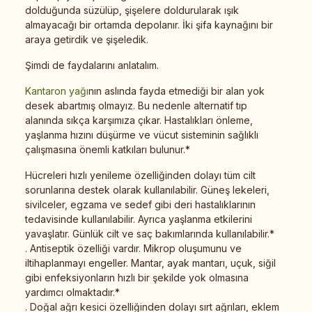
dolduğunda süzülüp, şişelere doldurularak ışık
almayacağı bir ortamda depolanır. İki şifa kaynağını bir
araya getirdik ve şişeledik.
Şimdi de faydalarını anlatalım.
Kantaron yağı
nın aslında fayda etmediği bir alan yok
desek abartmış olmayız. Bu nedenle alternatif tıp
alanında sıkça karşımıza çıkar. Hastalıkları önleme,
yaşlanma hızını düşürme ve vücut sisteminin sağlıklı
çalışmasına önemli katkıları bulunur.*
Hücreleri hızlı yenileme özelliğinden dolayı tüm cilt
sorunlarına destek olarak kullanılabilir. Güneş lekeleri,
sivilceler, egzama ve sedef gibi deri hastalıklarının
tedavisinde kullanılabilir. Ayrıca yaşlanma etkilerini
yavaşlatır. Günlük cilt ve saç bakımlarında kullanılabilir.*
. Antiseptik özelliği vardır. Mikrop oluşumunu ve
iltihaplanmayı engeller. Mantar, ayak mantarı, uçuk, siğil
gibi enfeksiyonların hızlı bir şekilde yok olmasına
yardımcı olmaktadır.*
. Doğal ağrı kesici özelliğinden dolayı sırt ağrıları, eklem