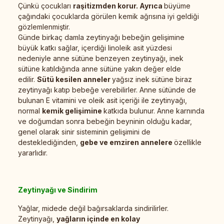
Çünkü çocukları
raşitizmden korur.
Ayrıca
büyüme
çağındaki çocuklarda görülen kemik ağrısına iyi geldiği
gözlemlenmiştir.
Günde birkaç damla zeytinyağı bebeğin gelişimine
büyük katkı sağlar, içerdiği linoleik asit yüzdesi
nedeniyle anne sütüne benzeyen zeytinyağı, inek
sütüne katıldığında anne sütüne yakın değer elde
edilir.
Sütü kesilen anneler
yağsız inek sütüne biraz
zeytinyağı katıp bebeğe verebilirler. Anne sütünde de
bulunan E vitamini ve oleik asit içeriği ile zeytinyağı,
normal
kemik gelişimine
katkıda bulunur. Anne karnında
ve doğumdan sonra bebeğin beyninin olduğu kadar,
genel olarak sinir sisteminin gelişimini de
desteklediğinden,
gebe ve emziren annelere
özellikle
yararlıdır.
Zeytinyağı ve Sindirim
Yağlar, midede değil bağırsaklarda sindirilirler.
Zeytinyağı,
yağların içinde en kolay