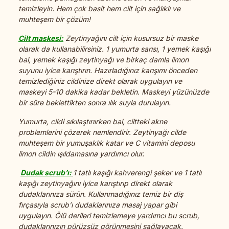
temizleyin. Hem çok basit hem cilt için sağlıklı ve
muhteşem bir çözüm!
Cilt maskesi:
Zeytinyağını cilt için kusursuz bir maske
olarak da kullanabilirsiniz. 1 yumurta sarısı, 1 yemek kaşığı
bal, yemek kaşığı zeytinyağı ve birkaç damla limon
suyunu iyice karıştırın. Hazırladığınız karışımı önceden
temizlediğiniz cildinize direkt olarak uygulayın ve
maskeyi 5-10 dakika kadar bekletin. Maskeyi yüzünüzde
bir süre beklettikten sonra ılık suyla durulayın.
Yumurta, cildi sıkılaştırıırken bal, ciltteki akne
problemlerini çözerek nemlendirir. Zeytinyağı cilde
muhteşem bir yumuşaklık katar ve C vitamini deposu
limon cildin ışıldamasına yardımcı olur.
Dudak scrub’ı:
1 tatlı kaşığı kahverengi şeker ve 1 tatlı
kaşığı zeytinyağını iyice karıştırıp direkt olarak
dudaklarınıza sürün. Kullanmadığınız temiz bir diş
fırçasıyla scrub’ı dudaklarınıza masaj yapar gibi
uygulayın. Ölü derileri temizlemeye yardımcı bu scrub,
dudaklarınızın pürüzsüz görünmesini sağlayacak.