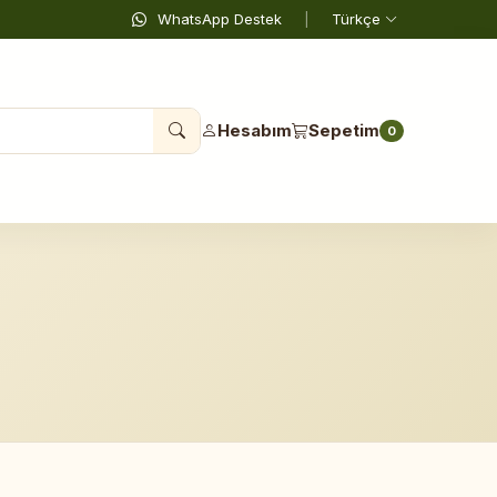
WhatsApp Destek
|
Türkçe
Hesabım
Sepetim
0