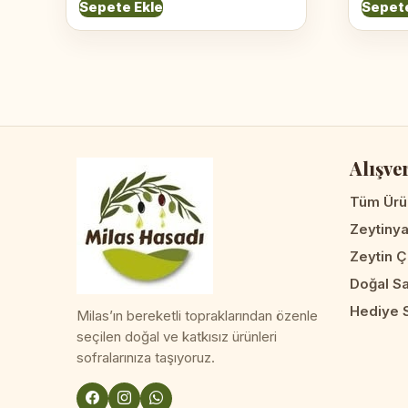
Sepete Ekle
Sepete
Alışve
Tüm Ürü
Zeytinya
Zeytin Ç
Doğal S
Hediye S
Milas’ın bereketli topraklarından özenle
seçilen doğal ve katkısız ürünleri
sofralarınıza taşıyoruz.