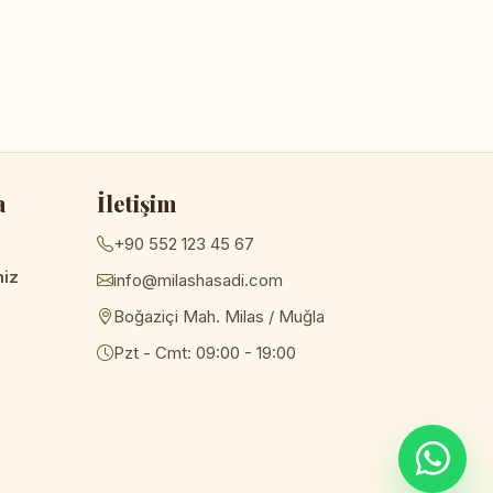
a
İletişim
+90 552 123 45 67
miz
info@milashasadi.com
Boğaziçi Mah. Milas / Muğla
Pzt - Cmt: 09:00 - 19:00