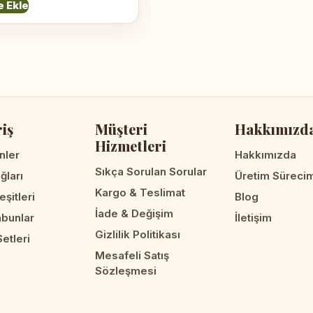
 Ekle
riş
Müşteri
Hakkımızd
Hizmetleri
nler
Hakkımızda
Sıkça Sorulan Sorular
ğları
Üretim Süreci
Kargo & Teslimat
eşitleri
Blog
İade & Değişim
abunlar
İletişim
Gizlilik Politikası
etleri
Mesafeli Satış
Sözleşmesi