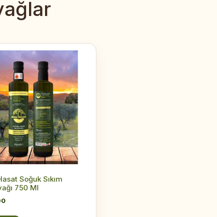
yağlar
Hasat Soğuk Sıkım
yağı 750 Ml
00