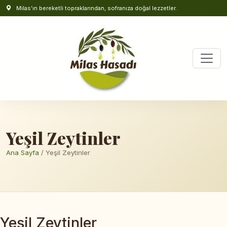
Milas’ın bereketli topraklarından, sofranıza doğal lezzetler.
Yeşil Zeytinler
Ana Sayfa
/ Yeşil Zeytinler
Yeşil Zeytinler