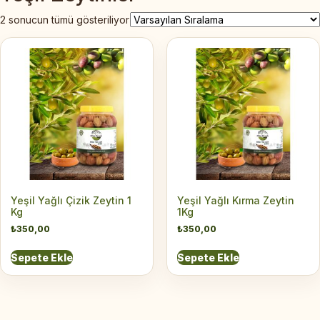
2 sonucun tümü gösteriliyor
Yeşil Yağlı Çizik Zeytin 1
Yeşil Yağlı Kırma Zeytin
Kg
1Kg
₺
350,00
₺
350,00
Sepete Ekle
Sepete Ekle