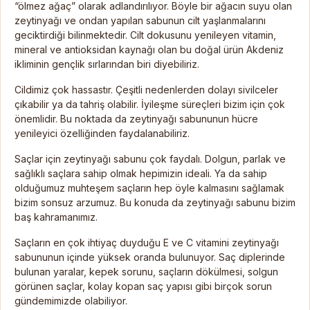
“ölmez ağaç” olarak adlandırılıyor. Böyle bir ağacın suyu olan
zeytinyağı ve ondan yapılan sabunun cilt yaşlanmalarını
geciktirdiği bilinmektedir. Cilt dokusunu yenileyen vitamin,
mineral ve antioksidan kaynağı olan bu doğal ürün Akdeniz
ikliminin gençlik sırlarından biri diyebiliriz.
Cildimiz çok hassastır. Çeşitli nedenlerden dolayı sivilceler
çıkabilir ya da tahriş olabilir. İyileşme süreçleri bizim için çok
önemlidir. Bu noktada da zeytinyağı sabununun hücre
yenileyici özelliğinden faydalanabiliriz.
Saçlar için zeytinyağı sabunu çok faydalı. Dolgun, parlak ve
sağlıklı saçlara sahip olmak hepimizin ideali. Ya da sahip
olduğumuz muhteşem saçların hep öyle kalmasını sağlamak
bizim sonsuz arzumuz. Bu konuda da zeytinyağı sabunu bizim
baş kahramanımız.
Saçların en çok ihtiyaç duyduğu E ve C vitamini zeytinyağı
sabununun içinde yüksek oranda bulunuyor. Saç diplerinde
bulunan yaralar, kepek sorunu, saçların dökülmesi, solgun
görünen saçlar, kolay kopan saç yapısı gibi birçok sorun
gündemimizde olabiliyor.