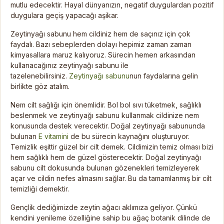
mutlu edecektir. Hayal dünyanızın, negatif duygulardan pozitif
duygulara geçiş yapacağı aşikar.
Zeytinyağı sabunu hem cildiniz hem de saçınız için çok
faydalı. Bazı sebeplerden dolayı hepimiz zaman zaman
kimyasallara maruz kalıyoruz. Sürecin hemen arkasından
kullanacağınız zeytinyağı sabunu ile
tazelenebilirsiniz.
Zeytinyağı sabunu
nun faydalarına gelin
birlikte göz atalım.
Nem cilt sağlığı için önemlidir. Bol bol sıvı tüketmek, sağlıklı
beslenmek ve zeytinyağı sabunu kullanmak cildinize nem
konusunda destek verecektir. Doğal zeytinyağı sabununda
bulunan
E vitamini
de bu sürecin kaynağını oluşturuyor.
Temizlik eşittir güzel bir cilt demek. Cildimizin temiz olması bizi
hem sağlıklı hem de güzel gösterecektir. Doğal zeytinyağı
sabunu cilt dokusunda bulunan gözenekleri temizleyerek
açar ve cildin nefes almasını sağlar. Bu da tamamlanmış bir cilt
temizliği demektir.
Gençlik dediğimizde zeytin ağacı aklımıza geliyor. Çünkü
kendini yenileme özelliğine sahip bu ağaç botanik dilinde de