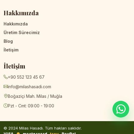
Hakkımızda
Hakkımızda
Üretim Sürecimiz
Blog
İletişim
İletişim
+90 552 123 45 67
info@milashasadi.com
Boğaziçi Mah. Milas / Muğla
Pzt - Cmt: 09:00 - 19:00
© 2024 Milas Hasadı. Tüm hakları saklıdır.
VISA
●
mastercard
troy
PayPal