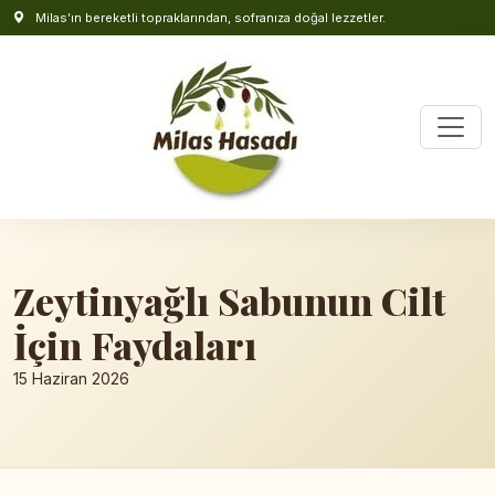
Milas’ın bereketli topraklarından, sofranıza doğal lezzetler.
Zeytinyağlı Sabunun Cilt
İçin Faydaları
15 Haziran 2026